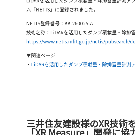
LiDARを活用したダンプ積載量・除排雪量計測アプ
ム「NETIS」に登録されました。
NETIS登録番号：KK-260025-A
技術名称：LiDARを活用したダンプ積載量・除排雪量
https://www.netis.mlit.go.jp/netis/pubsearch
▼関連ページ
・
LiDARを活用したダンプ積載量・除排雪量計測アプ
三井住友建設様のXR技術
「XR Measure」開発