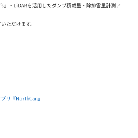
『AI’s』・LiDARを活用したダンプ積載量・除排雪量計測ア
験していただけます。
リ『NorthCan』