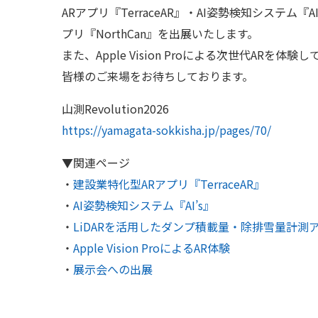
ARアプリ『TerraceAR』・AI姿勢検知システム
プリ『NorthCan』を出展いたします。
また、Apple Vision Proによる次世代ARを体
皆様のご来場をお待ちしております。
山測Revolution2026
https://yamagata-sokkisha.jp/pages/70/
▼関連ページ
・
建設業特化型ARアプリ『TerraceAR』
・
AI姿勢検知システム『AI’s』
・
LiDARを活用したダンプ積載量・除排雪量計測アプ
・
Apple Vision ProによるAR体験
・
展示会への出展