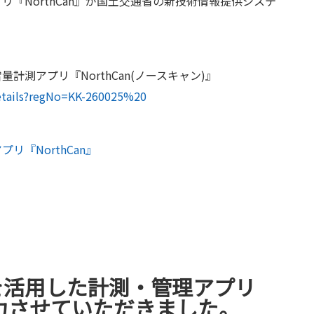
リ『NorthCan』が国土交通省の新技術情報提供システ
計測アプリ『NorthCan(ノースキャン)』
/details?regNo=KK-260025%20
リ『NorthCan』
を活用した計測・管理アプリ
に協力させていただきました。